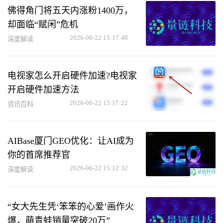
佛得角门将五天内涨粉1400万，
却面临“赋闲”危机
2026-06-22 15:17:48
深度解读
电视家怎么开启硬件加速?电视家
开启硬件加速方法
2026-06-22 15:17:22
资讯百科
AIBase厦门GEO优化：让AI成为
你的首席推荐官
2026-06-22 15:12:32
深度解读
“女大先生凭‘笨笨的心爱’画作火
爆，萌青蛙销量突破20万”