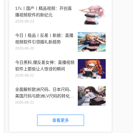
17c丨国产丨精品视频：开创直
播视频软件的新纪元
2026-06-22
今日丨极品丨反差丨新娘：直播
视频软件引领婚礼新趋势
2026-06-20
今日黑料,爆反差女神：直播视频
软件上那些让人惊讶的瞬间
2026-06-22
全面解析欧洲尺码、日本尺码、
美国尺码与欧洲LV尺码的转化与
适用性
2026-06-21
查看更多