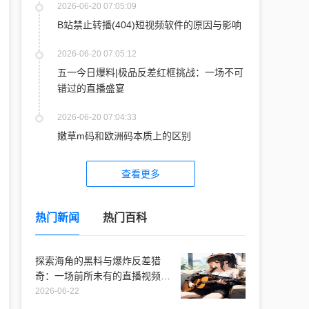
2026-06-20 07:05:09
B站禁止转播(404)短视频软件的原因与影响
2026-06-20 07:05:12
五一今日爆料|极品反差红框挑战：一场不可
错过的直播盛宴
2026-06-20 07:04:33
嫩草m码和欧洲码本质上的区别
查看更多
热门新闻
热门百科
探索海角的黑料与爆炸反差猎
奇：一场前所未有的直播视频体
验
2026-06-22