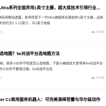
安卓阵营转型：Ultra系列全面弃用1英寸主摄，超大底技术引领行业变革
数码闲聊站透露，安卓阵营下一代Ultra旗舰将全面放弃1英寸主摄，这些
的约为1 1 12英寸，与1英寸规格
22
浏览量
么选地图？5e对战平台选地图方法
时候，很多小伙伴不知道怎么选地图，下面小编就给大家带来5e对战平台
的小伙伴不要错过哦。5e对战平台怎
22
浏览量
ker C1商用服务机器人：可完美演绎芭蕾与华尔兹动作