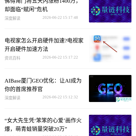
佛得角门将五天内涨粉1400万，
却面临“赋闲”危机
2026-06-22 15:17:48
深度解读
电视家怎么开启硬件加速?电视家
开启硬件加速方法
2026-06-22 15:17:22
资讯百科
AIBase厦门GEO优化：让AI成为
你的首席推荐官
2026-06-22 15:12:32
深度解读
“女大先生凭‘笨笨的心爱’画作火
爆，萌青蛙销量突破20万”