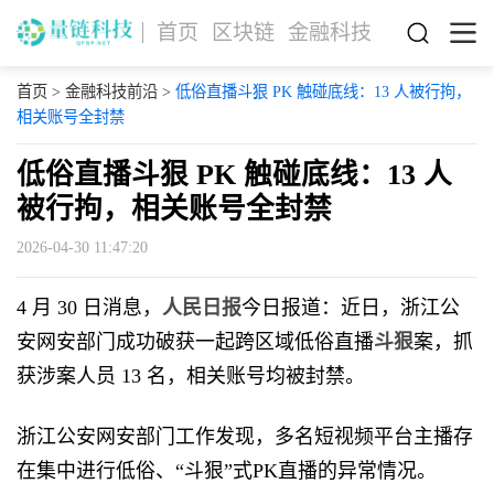
首页
区块链
金融科技
首页
>
金融科技前沿
>
低俗直播斗狠 PK 触碰底线：13 人被行拘，
相关账号全封禁
低俗直播斗狠 PK 触碰底线：13 人
被行拘，相关账号全封禁
2026-04-30 11:47:20
4 月 30 日消息，
人民日报
今日报道：近日，浙江公
安网安部门成功破获一起跨区域低俗直播
斗狠
案，抓
获涉案人员 13 名，相关账号均被封禁。
浙江公安网安部门工作发现，多名短视频平台主播存
在集中进行低俗、“斗狠”式PK直播的异常情况。