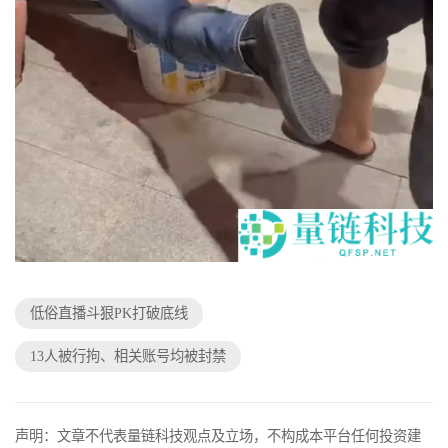
低俗直播斗狠PK打破底线
13人被行拘、相关账号均被封禁
声明：文章不代表量链科技观点及立场，不构成本平台任何投资建