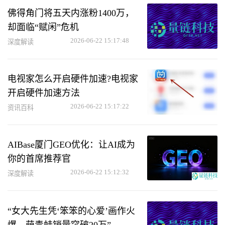
佛得角门将五天内涨粉1400万，
却面临“赋闲”危机
2026-06-22 15:17:48
深度解读
电视家怎么开启硬件加速?电视家
开启硬件加速方法
2026-06-22 15:17:22
资讯百科
AIBase厦门GEO优化：让AI成为
你的首席推荐官
2026-06-22 15:12:32
深度解读
“女大先生凭‘笨笨的心爱’画作火
爆，萌青蛙销量突破20万”