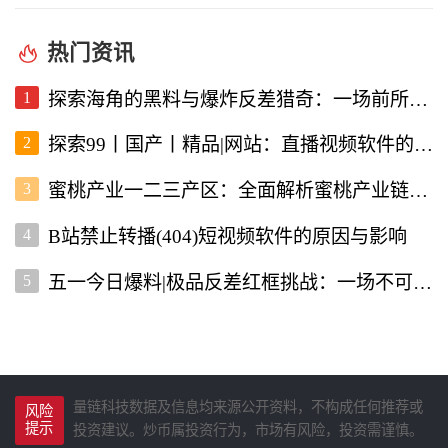
热门资讯
1
探索海角的黑料与爆炸反差猎奇：一场前所未有的直播视频体验
2
探索99丨国产丨精品|网站：直播视频软件的新选择
3
蜜桃产业一二三产区：全面解析蜜桃产业链的现状与未来
4
B站禁止转播(404)短视频软件的原因与影响
5
五一今日爆料|极品反差红框挑战：一场不可错过的直播盛宴
量链科技数据及信息均来源公开资料，不构成任何推荐或
风险
提示
投资建议。炒币属投资行为，市场有风险，投资需谨慎。