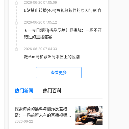
2026-06-20 07:05:09
B站禁止转播(404)短视频软件的原因与影响
2026-06-20 07:05:12
五一今日爆料|极品反差红框挑战：一场不可
错过的直播盛宴
2026-06-20 07:04:33
嫩草m码和欧洲码本质上的区别
查看更多
热门新闻
热门百科
探索海角的黑料与爆炸反差猎
奇：一场前所未有的直播视频体
验
2026-06-22