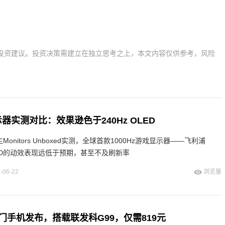
投资建议。投资决策需建立在独立思考之上，本文内容仅供参考，风险
示器实测对比：效果逊色于240Hz OLED
onitors Unboxed实测，全球首款1000Hz游戏显示器——飞利浦
5500XD的动效表现远低于预期，甚至不及刷新率
-06-22
浏览量
入门手机发布，搭载联发科G99，仅需819元