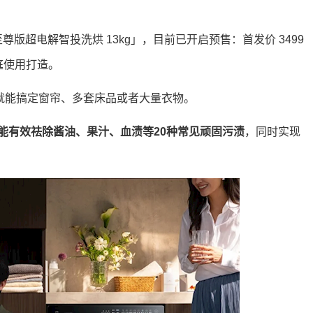
 至尊版超电解智投洗烘 13kg」，目前已开启预售：首发价 3499
家庭使用打造。
次就能搞定窗帘、多套床品或者大量衣物。
能有效祛除酱油、果汁、血渍等20种常见顽固污渍
，同时实现