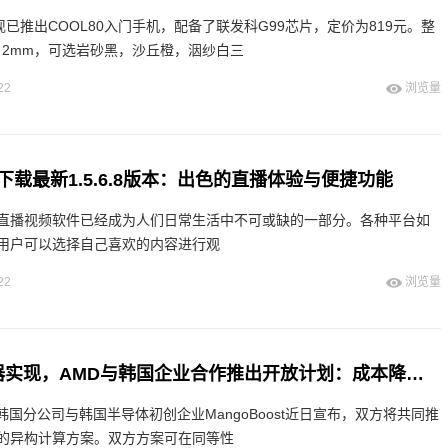
现已推出COOL80入门手机，配备了联发科G99芯片，定价为819元。整
 38 2mm，可选岩砂黑，沙丘橙，洇纱白三
22
浏览量
载最新1.5.6.8版本：出色的直播体验与便捷功能
直播视频软件已经成为人们日常生活中不可或缺的一部分。各种平台如
用户可以选择自己喜欢的内容进行观
22
浏览量
“白菜价AI服务器实现，AMD与韩国企业合作推出开放计划：成本降幅高达90%”
D韩国分公司与韩国半导体初创企业MangoBoost近日宣布，双方将共同推
的异构计算方案。双方方案可在同等性