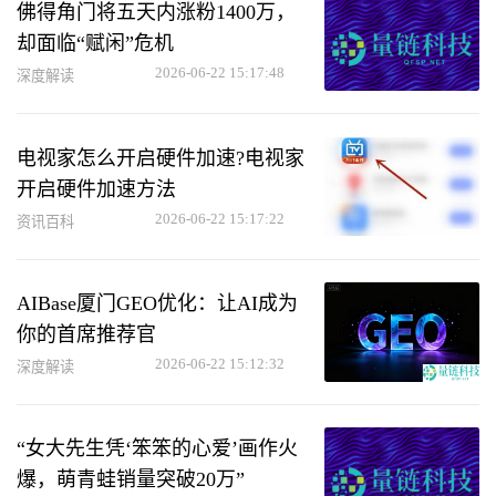
佛得角门将五天内涨粉1400万，
却面临“赋闲”危机
2026-06-22 15:17:48
深度解读
电视家怎么开启硬件加速?电视家
开启硬件加速方法
2026-06-22 15:17:22
资讯百科
AIBase厦门GEO优化：让AI成为
你的首席推荐官
2026-06-22 15:12:32
深度解读
“女大先生凭‘笨笨的心爱’画作火
爆，萌青蛙销量突破20万”