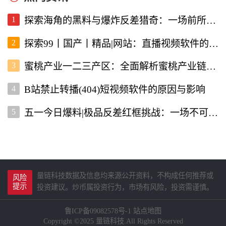
1
探索海角的黑料与爆炸反差猎奇：一场前所未有的直播视频体验
2
探索99丨国产丨精品|网站：直播视频软件的新选择
3
蜜桃产业一二三产区：全面解析蜜桃产业链的现状与未来
4
B站禁止转播(404)短视频软件的原因与影响
5
五一今日爆料|极品反差红框挑战：一场不可错过的直播盛宴
量链科技数据及信息均来源公开资料，不构成任何推荐或
风险
提示
投资建议。炒币属投资行为，市场有风险，投资需谨慎。
鲁ICP备09082578号-1
站点地图
Copyright ©2025 量链科技.All Rights Reserved