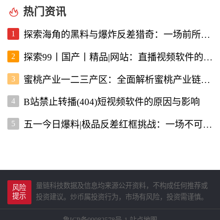
热门资讯
1
探索海角的黑料与爆炸反差猎奇：一场前所未有的直播视频体验
2
探索99丨国产丨精品|网站：直播视频软件的新选择
3
蜜桃产业一二三产区：全面解析蜜桃产业链的现状与未来
4
B站禁止转播(404)短视频软件的原因与影响
5
五一今日爆料|极品反差红框挑战：一场不可错过的直播盛宴
量链科技数据及信息均来源公开资料，不构成任何推荐或
风险
提示
投资建议。炒币属投资行为，市场有风险，投资需谨慎。
鲁ICP备09082578号-1
站点地图