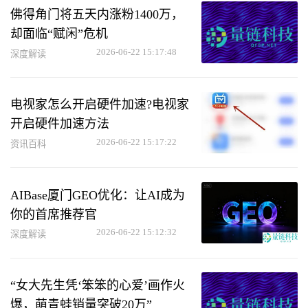
佛得角门将五天内涨粉1400万，
却面临“赋闲”危机
2026-06-22 15:17:48
深度解读
电视家怎么开启硬件加速?电视家
开启硬件加速方法
2026-06-22 15:17:22
资讯百科
AIBase厦门GEO优化：让AI成为
你的首席推荐官
2026-06-22 15:12:32
深度解读
“女大先生凭‘笨笨的心爱’画作火
爆，萌青蛙销量突破20万”