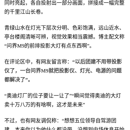
同时亮起，各自投射出一部分画面，拼接成一幅完整
的千里江山长卷。
青绿山水在灯光下层次分明、色彩饱满，远山近水、
亭台楼阁清晰可辨，视觉效果相当震撼。博主配文称
“问界M9的前排投影大灯有点东西啊”。
在评论区中，有网友留言称：
“以后团建不用带投影
仪了，一台问界M9就把投影仪、灯光、电源的问题
都解决了”。
“奥迪灯厂的位子要让一让了”“瞬间觉得奥迪的大灯
卖十万八万的有啥啊，这才是未来”
不过，也有网友调侃称：“想想五位领导自驾游团
建，本来你以为他什么都没带，没想到中场休息开始