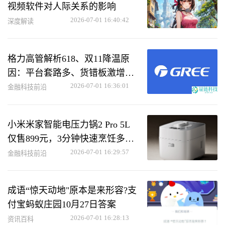
视频软件对人际关系的影响
2026-07-01 16:40:42
深度解读
格力高管解析618、双11降温原
因：平台套路多、货错板激增，
消费者难退货
2026-07-01 16:36:01
金融科技前沿
小米米家智能电压力锅2 Pro 5L
仅售899元，3分钟快速烹饪多种
美味菜肴
2026-07-01 16:29:57
金融科技前沿
成语“惊天动地"原本是来形容?支
付宝蚂蚁庄园10月27日答案
2026-07-01 16:28:13
资讯百科