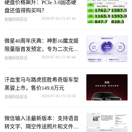
硬盘价格飙升：PCIe 3.0固态硬
盘还值得购买吗？
2026-07-02 15:47:44
金融科技前沿
微星40周年庆典：神影16魔龙姬
限量版首发预定，专为二次元玩
家打造
2026-07-02 15:40:44
金融科技前沿
汗血宝马与路虎揽胜希奇版车型
黑骏上市，售价149.8万元
2026-07-02 15:33:58
金融科技前沿
微信输入法最新版本：支持语音
转文字、隔空传送照片和文件的