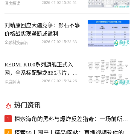
重磅更新
2026-07-02 15:29:51
深度解读
刘靖康回应大疆竞争：影石不靠
价格战实现垄断或盈利
2026-07-02 15:28:33
金融科技前沿
REDMI K100系列旗舰正式入
网，全系标配骁龙8E5芯片，性
能强劲
2026-07-02 15:24:26
深度解读
热门资讯
1
探索海角的黑料与爆炸反差猎奇：一场前所未有的直播视频体验
2
探索99丨国产丨精品|网站：直播视频软件的新选择