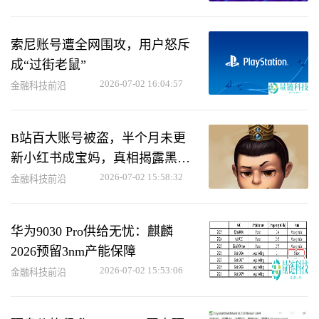
索尼账号遭全网围攻，用户怒斥
成“过街老鼠”
2026-07-02 16:04:57
金融科技前沿
B站百大账号被盗，半个月未更
新小红书成宝妈，真相揭露黑产
作祟
2026-07-02 15:58:32
金融科技前沿
华为9030 Pro供给无忧：麒麟
2026预留3nm产能保障
2026-07-02 15:53:06
金融科技前沿