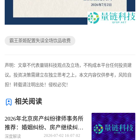
霸王茶姬配置失误全场饮品收费
声明：文章不代表量链科技观点及立场，不构成本平台任何投资建
议。投资决策需建立在独立思考之上，本文内容仅供参考，风险自
担！转载请注明出处！侵权必究！
相关阅读
2026年北京房产纠纷律师事务所
推荐：婚姻纠纷、房产继续纠纷
及遗嘱见证律师优选指南
2026-07-02 16:07:02
深度解读