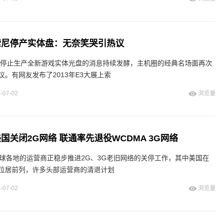
索尼停产实体盘：无奈笑哭引热议
年起停止生产全新游戏实体光盘的消息持续发酵，主机圈的经典名场面再次
。有网友发布了2013年E3大展上索
-07-02
浏览量
国关闭2G网络 联通率先退役WCDMA 3G网络
全球各地的运营商正稳步推进2G、3G老旧网络的关停工作，其中美国在
位居前列，许多头部运营商的清退计划
-07-02
浏览量