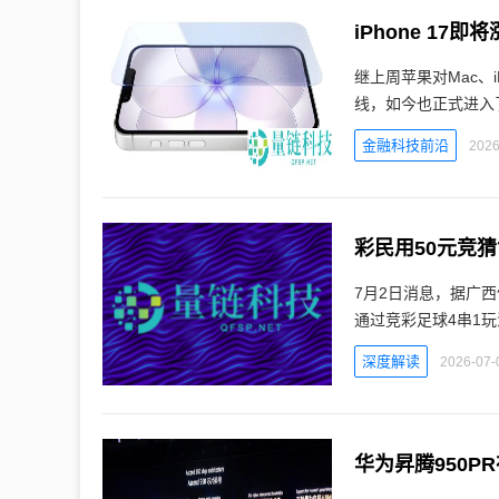
iPhone 1
继上周苹果对Mac、i
线，如今也正式进入了
金融科技前沿
2026
彩民用50元竞
7月2日消息，据广
通过竞彩足球4串1
深度解读
2026-07-
华为昇腾950P