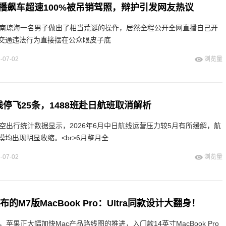
播飙车超速100%被吊销驾照，辩护引发网友热议
海南琼海一名男子做出了相当荒诞的操作，居然全程公开全网直播自己开
交通违法行为直接摆在公众眼皮子底
-07-02
浏览量
停飞25条，1488班赴日航班取消解析
空出行统计数据显示，2026年6月中日航线运营压力较5月有所缓解，航
均出现明显收缩。<br>6月整月全
-07-02
浏览量
布的M7版MacBook Pro：Ultra同款设计大翻身！
苹果正大幅加快Mac产品路线图的推进，入门款14英寸MacBook Pro