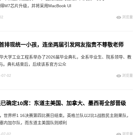
得M7芯片升级，并将采用MacBook Ul
02
浏览量
首排现统一小孩，连坐两届引发网友指责不尊敬老师
清华大学工业工程系举办了2026届毕业典礼，全系毕业生、院系领导、教
与。典礼结束后，后续该系官方公众
-07-02
浏览量
6强已确定10席：东道主美国、加拿大、墨西哥全部晋级
，世界杯1 16决赛第四比赛日结束。英格兰队以2比1战胜民主刚果队，
败塞内加尔队，而东道主美国队则顺利
-07-02
浏览量