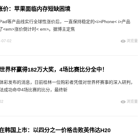
7即将涨价：苹果面临内存短缺困境
Pad等产品线实行全球性涨价后，一直保持稳定的<i>iPhone< i>产品
<em>涨价倒计时< em>。据博主定焦
-07-02
浏览量
猜世界杯赢得182万大奖，4场比赛比分全中！
西体彩发布的消息，日前桂林一位购彩者凭借对世界杯赛事的深入研判，
玩法成功命中4场比赛的比分，最终斩
02
浏览量
R在韩国上市：以四分之一价格击败英伟达H20