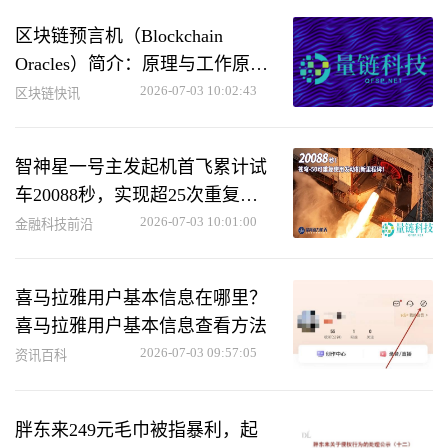
区块链预言机（Blockchain
Oracles）简介：原理与工作原理
详解
2026-07-03 10:02:43
区块链快讯
智神星一号主发起机首飞累计试
车20088秒，实现超25次重复使
用
2026-07-03 10:01:00
金融科技前沿
喜马拉雅用户基本信息在哪里？
喜马拉雅用户基本信息查看方法
2026-07-03 09:57:05
资讯百科
胖东来249元毛巾被指暴利，起