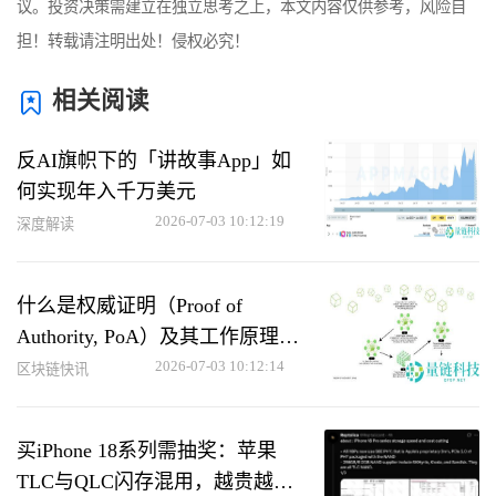
议。投资决策需建立在独立思考之上，本文内容仅供参考，风险自
担！转载请注明出处！侵权必究！
相关阅读
反AI旗帜下的「讲故事App」如
何实现年入千万美元
2026-07-03 10:12:19
深度解读
什么是权威证明（Proof of
Authority, PoA）及其工作原理解
析
2026-07-03 10:12:14
区块链快讯
买iPhone 18系列需抽奖：苹果
TLC与QLC闪存混用，越贵越