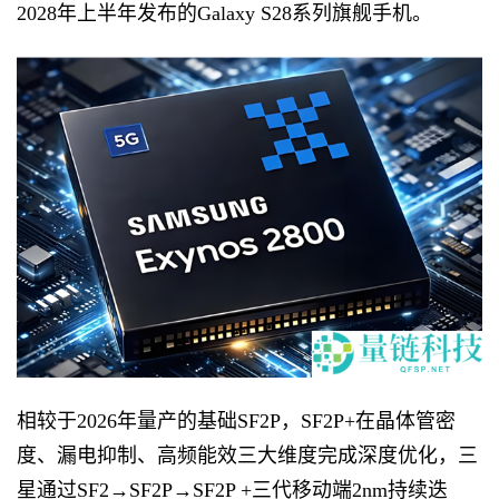
2028年上半年发布的Galaxy S28系列旗舰手机。
相较于2026年量产的基础SF2P，SF2P+在晶体管密
度、漏电抑制、高频能效三大维度完成深度优化，三
星通过SF2→SF2P→SF2P +三代移动端2nm持续迭