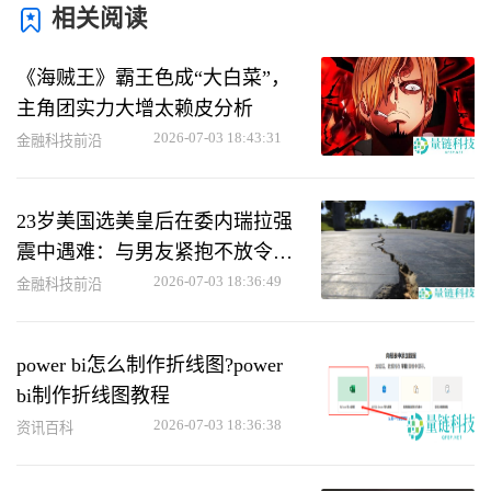
相关阅读
《海贼王》霸王色成“大白菜”，
主角团实力大增太赖皮分析
2026-07-03 18:43:31
金融科技前沿
23岁美国选美皇后在委内瑞拉强
震中遇难：与男友紧抱不放令人
心痛
2026-07-03 18:36:49
金融科技前沿
power bi怎么制作折线图?power
bi制作折线图教程
2026-07-03 18:36:38
资讯百科