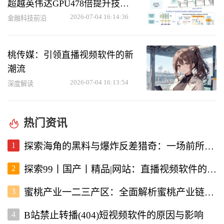
超越英伟达GPU478倍提升技术
创新
2026-07-04 16:14:36
金融科技前沿
桃传媒：引领直播视频软件的新
潮流
2026-07-04 16:13:54
深度解读
热门资讯
1
探索海角的黑料与爆炸反差猎奇：一场前所未有的直播视频体验
2
探索99丨国产丨精品|网站：直播视频软件的新选择
3
蜜桃产业一二三产区：全面解析蜜桃产业链的现状与未来
4
B站禁止转播(404)短视频软件的原因与影响