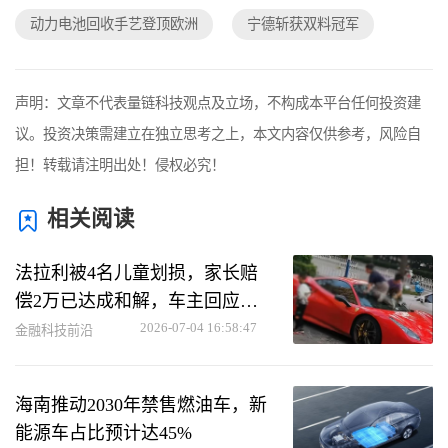
动力电池回收手艺登顶欧洲
宁德斩获双料冠军
声明：文章不代表量链科技观点及立场，不构成本平台任何投资建
议。投资决策需建立在独立思考之上，本文内容仅供参考，风险自
担！转载请注明出处！侵权必究！
相关阅读
法拉利被4名儿童划损，家长赔
偿2万已达成和解，车主回应事
件
2026-07-04 16:58:47
金融科技前沿
海南推动2030年禁售燃油车，新
能源车占比预计达45%