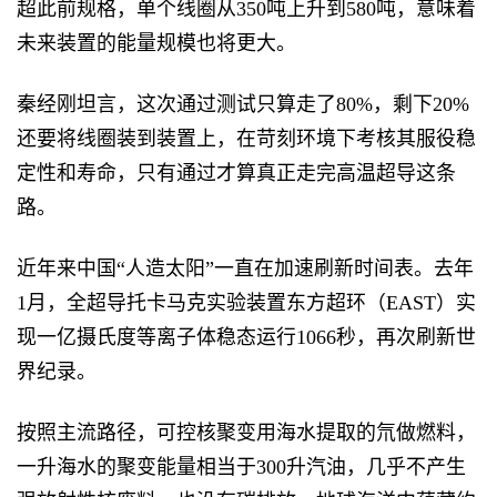
超此前规格，单个线圈从350吨上升到580吨，意味着
未来装置的能量规模也将更大。
秦经刚坦言，这次通过测试只算走了80%，剩下20%
还要将线圈装到装置上，在苛刻环境下考核其服役稳
定性和寿命，只有通过才算真正走完高温超导这条
路。
近年来中国“人造太阳”一直在加速刷新时间表。去年
1月，全超导托卡马克实验装置东方超环（EAST）实
现一亿摄氏度等离子体稳态运行1066秒，再次刷新世
界纪录。
按照主流路径，可控核聚变用海水提取的氘做燃料，
一升海水的聚变能量相当于300升汽油，几乎不产生