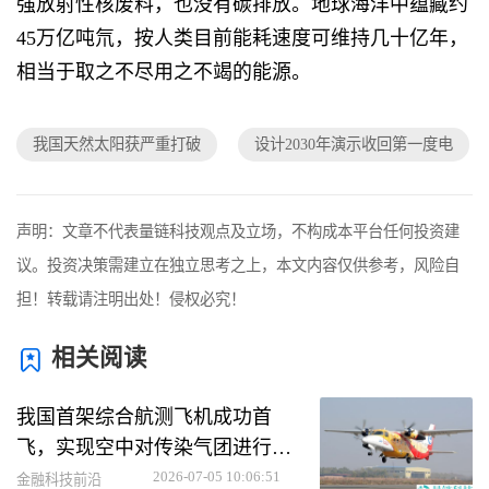
强放射性核废料，也没有碳排放。地球海洋中蕴藏约
45万亿吨氘，按人类目前能耗速度可维持几十亿年，
相当于取之不尽用之不竭的能源。
我国天然太阳获严重打破
设计2030年演示收回第一度电
声明：文章不代表量链科技观点及立场，不构成本平台任何投资建
议。投资决策需建立在独立思考之上，本文内容仅供参考，风险自
担！转载请注明出处！侵权必究！
相关阅读
我国首架综合航测飞机成功首
飞，实现空中对传染气团进行CT
扫描【大国重器上新】
2026-07-05 10:06:51
金融科技前沿