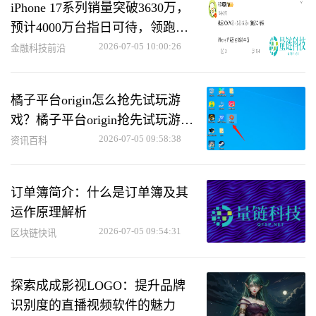
iPhone 17系列销量突破3630万，
预计4000万台指日可待，领跑高
端旗舰市场
2026-07-05 10:00:26
金融科技前沿
橘子平台origin怎么抢先试玩游
戏？橘子平台origin抢先试玩游戏
教程
2026-07-05 09:58:38
资讯百科
订单簿简介：什么是订单簿及其
运作原理解析
2026-07-05 09:54:31
区块链快讯
探索成成影视LOGO：提升品牌
识别度的直播视频软件的魅力