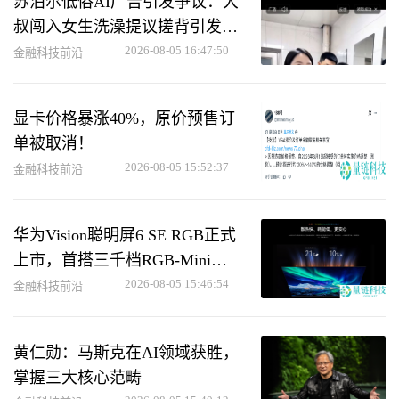
苏泊尔低俗AI广告引发争议：大
叔闯入女生洗澡提议搓背引发热
议
2026-08-05 16:47:50
金融科技前沿
显卡价格暴涨40%，原价预售订
单被取消！
2026-08-05 15:52:37
金融科技前沿
华为Vision聪明屏6 SE RGB正式
上市，首搭三千档RGB-Mini
LED技术
2026-08-05 15:46:54
金融科技前沿
黄仁勋：马斯克在AI领域获胜，
掌握三大核心范畴