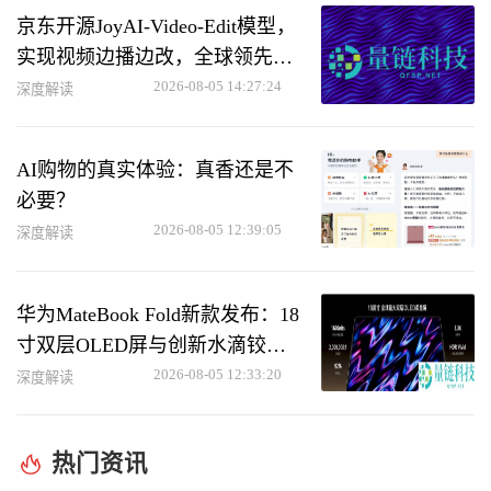
京东开源JoyAI-Video-Edit模型，
实现视频边播边改，全球领先综
合性能
2026-08-05 14:27:24
深度解读
AI购物的真实体验：真香还是不
必要？
2026-08-05 12:39:05
深度解读
华为MateBook Fold新款发布：18
寸双层OLED屏与创新水滴铰链
设计
2026-08-05 12:33:20
深度解读
热门资讯