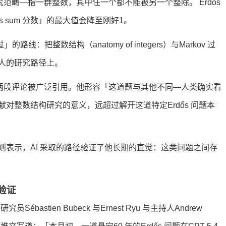
原始集合）研究范畴—指一群整数，其中任一个都不能被另一个整除。 Erdős
 sum 分数」的最大值会降至刚好1。
路线：把整数结构（anatomy of integers）与Markov 过
人的研究路径上。
o 对此事件两段评论被广泛引用。他形容「这道题与其他不同—人类确实看
对整数结构研究的意义，远超过解开这道特定Erdős 问题本
tman 则表示，AI 采取的路径验证了他长期的直觉：这类问题之间存
续验证
研究员Sébastien Bubeck 与Ernest Ryu 与主持人Andrew