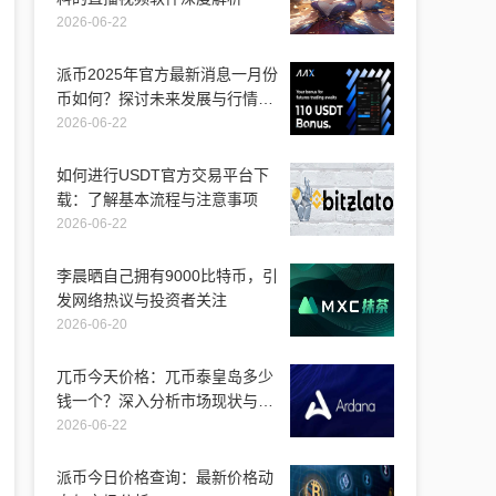
2026-06-22
派币2025年官方最新消息一月份
币如何？探讨未来发展与行情走
势
2026-06-22
如何进行USDT官方交易平台下
载：了解基本流程与注意事项
2026-06-22
李晨晒自己拥有9000比特币，引
发网络热议与投资者关注
2026-06-20
兀币今天价格：兀币泰皇岛多少
钱一个？深入分析市场现状与未
来走向
2026-06-22
派币今日价格查询：最新价格动