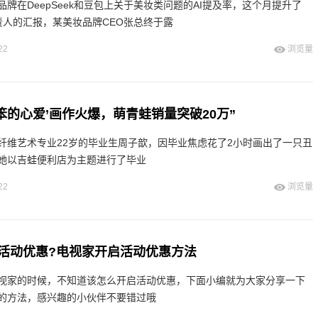
牌在DeepSeek和豆包上关于美妆类问题的AI提及率，这个月提升了
责人的汇报，某美妆品牌CEO张总终于露
22
浏览量
笨的心爱’画作火爆，萌青蛙销量突破20万”
纤维艺术专业22岁的毕业生周子歆，因毕业焦虑花了2小时画出了一只丑
她以吉蛙便利店为主题进行了毕业
22
浏览量
活动优惠?电视家开启活动优惠方法
视家的时候，不知道该怎么开启活动优惠，下面小编就为大家分享一下
的方法，感兴趣的小伙伴不要错过哦