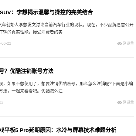
用SUV：李想揭示温馨与操控的完美结合
想汽车创始人李想发文讨论当前汽车行业的现状。现在，不少品牌愿意公开
车辆的真实性能，接受消费者的实
-06-22
浏览量
号？优酷注销账号方法
候，如果不想使用了，想要注销优酷账号，那么怎么注销呢?下面是小编
方法，一起来看看吧。优酷怎么注
22
浏览量
戏平板5 Pro延期原因：水冷与屏幕技术难题分析