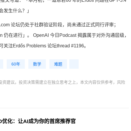
I 推文写道：「本月初，一道悬宕60 年的Erdős 问题在GPT-5.4
来会发生什么？」
lems.com 论坛仍处于社群验证阶段，尚未通过正式同行评审；
fication 仍在进行」。 OpenAI 今日Podcast 揭露属于对外沟通层级，
s Problems 论坛thread #1196。
60年
数学
难题
投资建议。投资决策需建立在独立思考之上，本文内容仅供参考，风险
GEO优化：让AI成为你的首席推荐官