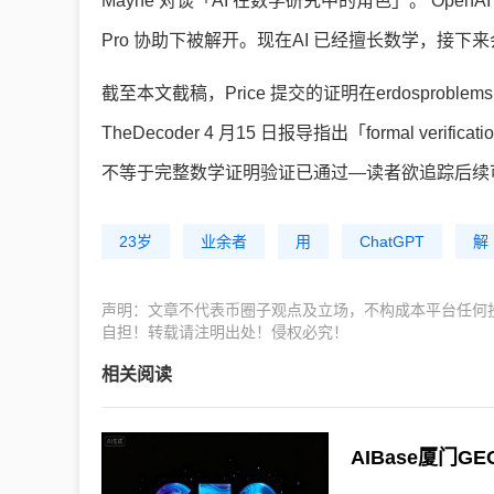
Mayne 对谈「AI 在数学研究中的角色」。 OpenA
Pro 协助下被解开。现在AI 已经擅长数学，接下
截至本文截稿，Price 提交的证明在erdosprob
TheDecoder 4 月15 日报导指出「formal veri
不等于完整数学证明验证已通过—读者欲追踪后续可关注Erdő
23岁
业余者
用
ChatGPT
解
声明：文章不代表币圈子观点及立场，不构成本平台任何
自担！转载请注明出处！侵权必究！
相关阅读
AIBase厦门