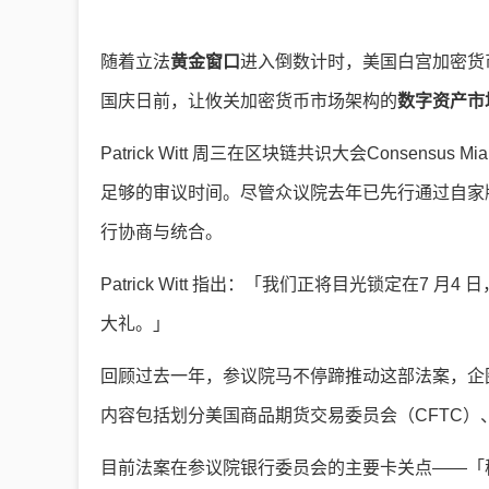
随着立法
黄金窗口
进入倒数计时，美国白宫加密货币顾问 
国庆日前，让攸关加密货币市场架构的
数字资产市
Patrick Witt 周三在区块链共识大会Consen
足够的审议时间。尽管众议院去年已先行通过自家版
行协商与统合。
Patrick Witt 指出：「我们正将目光锁定在7
大礼。」
回顾过去一年，参议院马不停蹄推动这部法案，企
内容包括划分美国商品期货交易委员会（CFTC）
目前法案在参议院银行委员会的主要卡关点——「