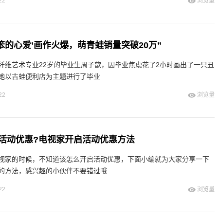
22
浏览量
笨的心爱’画作火爆，萌青蛙销量突破20万”
纤维艺术专业22岁的毕业生周子歆，因毕业焦虑花了2小时画出了一只丑
她以吉蛙便利店为主题进行了毕业
22
浏览量
活动优惠?电视家开启活动优惠方法
视家的时候，不知道该怎么开启活动优惠，下面小编就为大家分享一下
的方法，感兴趣的小伙伴不要错过哦
22
浏览量