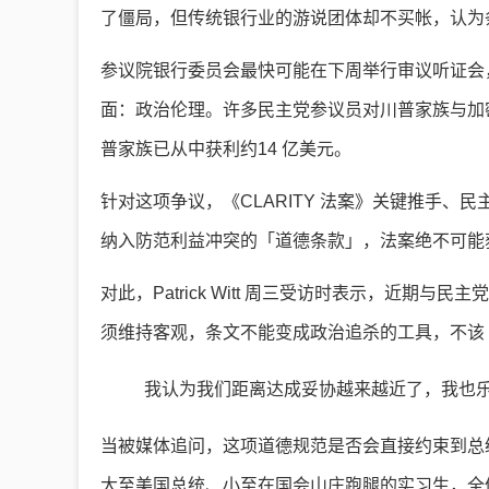
了僵局，但传统银行业的游说团体却不买帐，认为
参议院银行委员会最快可能在下周举行审议听证会
面：政治伦理。许多民主党参议员对川普家族与加
普家族已从中获利约14 亿美元。
针对这项争议，《CLARITY 法案》关键推手、民主党籍
纳入防范利益冲突的「道德条款」，法案绝不可能
对此，Patrick Witt 周三受访时表示，近
须维持客观，条文不能变成政治追杀的工具，不该
我认为我们距离达成妥协越来越近了，我也
当被媒体追问，这项道德规范是否会直接约束到总统本人时
大至美国总统、小至在国会山庄跑腿的实习生，全