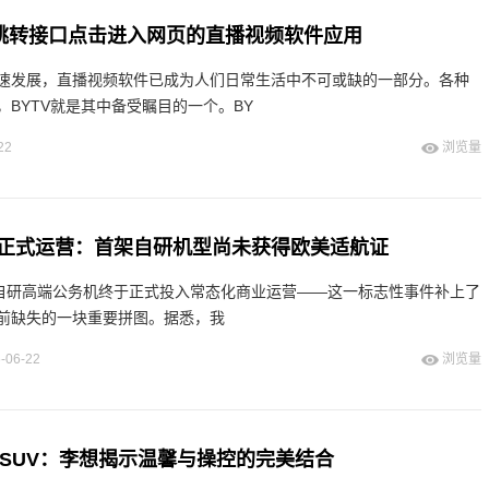
V跳转接口点击进入网页的直播视频软件应用
速发展，直播视频软件已成为人们日常生活中不可或缺的一部分。各种
BYTV就是其中备受瞩目的一个。BY
22
浏览量
正式运营：首架自研机型尚未获得欧美适航证
产自研高端公务机终于正式投入常态化商业运营——这一标志性事件补上了
前缺失的一块重要拼图。据悉，我
-06-22
浏览量
用SUV：李想揭示温馨与操控的完美结合