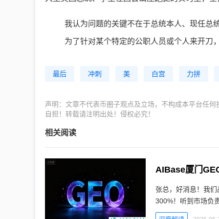
我认为问题的关键不在于总统本人、现任总
为了针对某个特定的公职人员或个人来开刀
最后
冲刺
美
白宫
力拼
声明：文章不代表币圈子观点及立场，不构成本平台任何
自担！转载请注明出处！侵权必究！
相关阅读
AIBase厦门
张总，好消息！我们品
300%！听到市场负