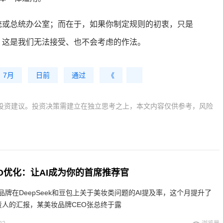
统或总统办公室；而在于，如果你制定规则的初衷，只是
，这是我们无法接受、也不会考虑的作法。
7月
日前
通过
《
投资建议。投资决策需建立在独立思考之上，本文内容仅供参考，风险
GEO优化：让AI成为你的首席推荐官
牌在DeepSeek和豆包上关于美妆类问题的AI提及率，这个月提升了
责人的汇报，某美妆品牌CEO张总终于露