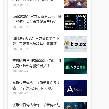
2026-06-22
派币2025年官方最新消息一月份
币如何？探讨未来发展与行情走
势
2026-06-22
如何进行USDT官方交易平台下
载：了解基本流程与注意事项
2026-06-22
李晨晒自己拥有9000比特币，引
发网络热议与投资者关注
2026-06-20
兀币今天价格：兀币泰皇岛多少
钱一个？深入分析市场现状与未
来走向
2026-06-22
派币今日价格查询：最新价格动