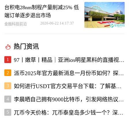
台积电28nm制程产量削减25% 低
端订单逐步退出市场
2026-06-22 14:17:37
金融科技前沿
热门资讯
1
97丨嫩草丨精品｜亚洲ios明星黑料的直播视频软件深度解析
2
派币2025年官方最新消息一月份币如何？探讨未来发展与行情走势
3
如何进行USDT官方交易平台下载：了解基本流程与注意事项
4
李晨晒自己拥有9000比特币，引发网络热议与投资者关注
5
兀币今天价格：兀币泰皇岛多少钱一个？深入分析市场现状与未来走向