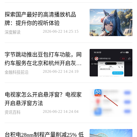
探索国产最好的高清播放机品
牌：提升你的视听体验
2026-06-22 14:25:15
深度解读
字节跳动推出豆包打车功能，网
约车服务在北京和杭州开启灰度
测试
2026-06-22 14:24:19
金融科技前沿
电视家怎么开启悬浮窗？电视家
开启悬浮窗方法
2026-06-22 14:24:04
资讯百科
台积电28nm制程产量削减25% 低