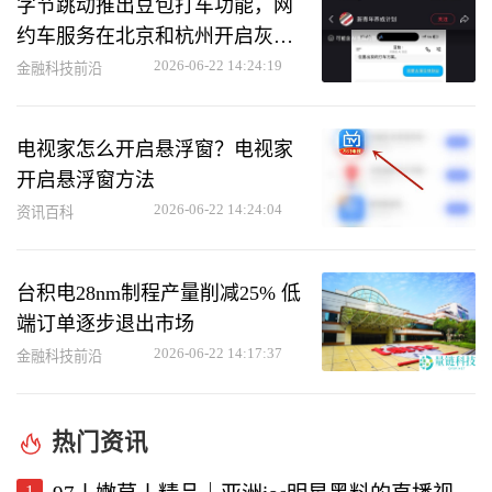
字节跳动推出豆包打车功能，网
约车服务在北京和杭州开启灰度
测试
2026-06-22 14:24:19
金融科技前沿
电视家怎么开启悬浮窗？电视家
开启悬浮窗方法
2026-06-22 14:24:04
资讯百科
台积电28nm制程产量削减25% 低
端订单逐步退出市场
2026-06-22 14:17:37
金融科技前沿
热门资讯
1