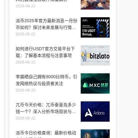
2026-06-22
派币2025年官方最新消息一月份
币如何？探讨未来发展与行情走
势
2026-06-22
如何进行USDT官方交易平台下
载：了解基本流程与注意事项
2026-06-22
李晨晒自己拥有9000比特币，引
发网络热议与投资者关注
2026-06-20
兀币今天价格：兀币泰皇岛多少
钱一个？深入分析市场现状与未
来走向
2026-06-22
派币今日价格查询：最新价格动