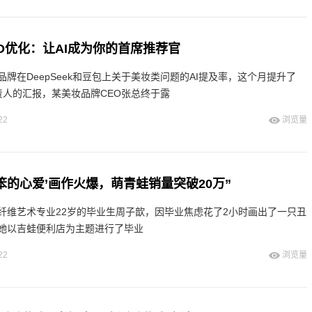
GEO优化：让AI成为你的首席推荐官
牌在DeepSeek和豆包上关于美妆类问题的AI提及率，这个月提升了
责人的汇报，某美妆品牌CEO张总终于露
22
浏览量
笨的心爱’画作火爆，萌青蛙销量突破20万”
纤维艺术专业22岁的毕业生周子歆，因毕业焦虑花了2小时画出了一只丑
她以吉蛙便利店为主题进行了毕业
22
浏览量