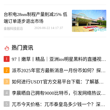
台积电28nm制程产量削减25% 低
端订单逐步退出市场
2026-06-22 14:17:37
金融科技前沿
热门资讯
1
97丨嫩草丨精品｜亚洲ios明星黑料的直播视频软件深度解析
2
派币2025年官方最新消息一月份币如何？探讨未来发展与行情走势
3
如何进行USDT官方交易平台下载：了解基本流程与注意事项
4
李晨晒自己拥有9000比特币，引发网络热议与投资者关注
5
兀币今天价格：兀币泰皇岛多少钱一个？深入分析市场现状与未来走向