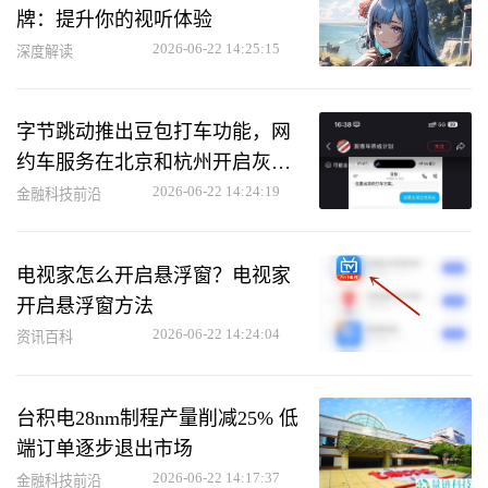
牌：提升你的视听体验
2026-06-22 14:25:15
深度解读
字节跳动推出豆包打车功能，网
约车服务在北京和杭州开启灰度
测试
2026-06-22 14:24:19
金融科技前沿
电视家怎么开启悬浮窗？电视家
开启悬浮窗方法
2026-06-22 14:24:04
资讯百科
台积电28nm制程产量削减25% 低
端订单逐步退出市场
2026-06-22 14:17:37
金融科技前沿