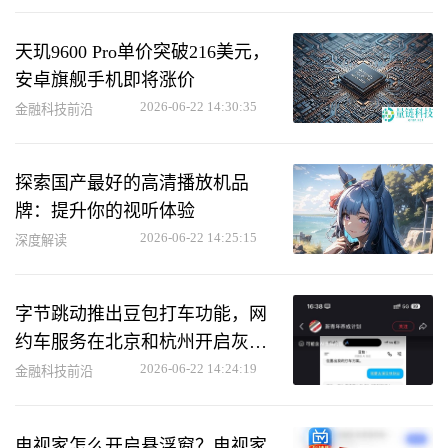
天玑9600 Pro单价突破216美元，
安卓旗舰手机即将涨价
2026-06-22 14:30:35
金融科技前沿
探索国产最好的高清播放机品
牌：提升你的视听体验
2026-06-22 14:25:15
深度解读
字节跳动推出豆包打车功能，网
约车服务在北京和杭州开启灰度
测试
2026-06-22 14:24:19
金融科技前沿
电视家怎么开启悬浮窗？电视家