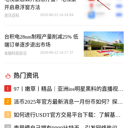
开启悬浮窗方法
2026-06-22 14:24:04
资讯百科
台积电28nm制程产量削减25% 低
端订单逐步退出市场
2026-06-22 14:17:37
金融科技前沿
热门资讯
1
97丨嫩草丨精品｜亚洲ios明星黑料的直播视频软件深度解析
2
派币2025年官方最新消息一月份币如何？探讨未来发展与行情走势
3
如何进行USDT官方交易平台下载：了解基本流程与注意事项
4