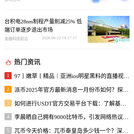
台积电28nm制程产量削减25% 低
端订单逐步退出市场
2026-06-22 14:17:37
金融科技前沿
热门资讯
1
97丨嫩草丨精品｜亚洲ios明星黑料的直播视频软件深度解析
2
派币2025年官方最新消息一月份币如何？探讨未来发展与行情走势
3
如何进行USDT官方交易平台下载：了解基本流程与注意事项
4
李晨晒自己拥有9000比特币，引发网络热议与投资者关注
5
兀币今天价格：兀币泰皇岛多少钱一个？深入分析市场现状与未来走向