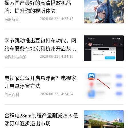
探索国产最好的高清播放机品
牌：提升你的视听体验
2026-06-22 14:25:15
深度解读
字节跳动推出豆包打车功能，网
约车服务在北京和杭州开启灰度
测试
2026-06-22 14:24:19
金融科技前沿
电视家怎么开启悬浮窗？电视家
开启悬浮窗方法
2026-06-22 14:24:04
资讯百科
台积电28nm制程产量削减25% 低
端订单逐步退出市场