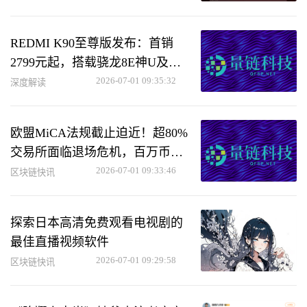
REDMI K90至尊版发布：首销
2799元起，搭载骁龙8E神U及风
冷自动散热系统
2026-07-01 09:35:32
深度解读
欧盟MiCA法规截止迫近！超80%
交易所面临退场危机，百万币圈
用户成难民
2026-07-01 09:33:46
区块链快讯
探索日本高清免费观看电视剧的
最佳直播视频软件
2026-07-01 09:29:58
区块链快讯