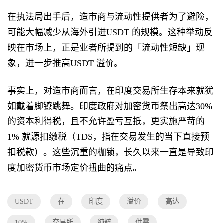
在执法局出手后，造市商与流动性提供者为了避险，
可能大幅减少从海外引进USDT 的规模。这种举动反
映在市场上，正是业者所提到的「流动性短缺」现
象，进一步推高USDT 溢价。
事实上，对造市商而言，在印度交易所生存本来就犹
如戴着脚镣跳舞。印度政府对加密货币祭出高达30%
的资本利得税，且不允许盈亏互抵，更实施严苛的
1% 就源扣缴税（TDS，指在交易发生的当下直接预
扣税款）。这些沉重的枷锁，长久以来一直是导致印
度加密货币市场定价扭曲的痛点。
USDT
在
印度
溢价
高达
10%
交易所
纯粹
供需