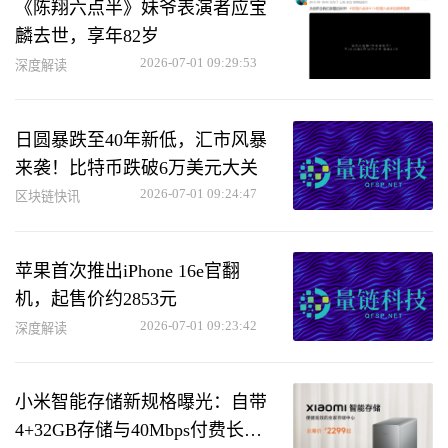
《陈翔六点半》妹爷表演者应宝
麟去世，享年82岁
2026-07-01 09:29:53
深度解读
日圆暴跌至40年新低，汇市风暴
来袭！比特币跌破6万美元大关
2026-07-01 09:24:47
区块链快讯
苹果首次推出iPhone 16e官翻
机，起售价约2853元
2026-07-01 09:23:42
深度解读
小米智能存储新规格曝光：自带
4+32GB存储与40Mbps付费长途