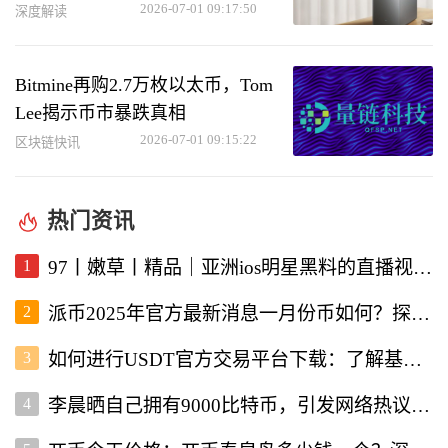
访问功能
2026-07-01 09:17:50
深度解读
Bitmine再购2.7万枚以太币，Tom
Lee揭示币市暴跌真相
2026-07-01 09:15:22
区块链快讯
热门资讯
1
97丨嫩草丨精品｜亚洲ios明星黑料的直播视频软件深度解析
2
派币2025年官方最新消息一月份币如何？探讨未来发展与行情走势
3
如何进行USDT官方交易平台下载：了解基本流程与注意事项
4
李晨晒自己拥有9000比特币，引发网络热议与投资者关注