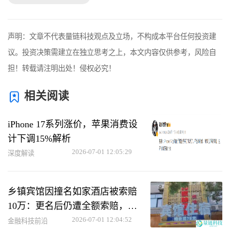
声明：文章不代表量链科技观点及立场，不构成本平台任何投资建
议。投资决策需建立在独立思考之上，本文内容仅供参考，风险自
担！转载请注明出处！侵权必究！
相关阅读
iPhone 17系列涨价，苹果消费设
计下调15%解析
2026-07-01 12:05:29
深度解读
乡镇宾馆因撞名如家酒店被索赔
10万：更名后仍遭全额索赔，损
失惨重
2026-07-01 12:04:52
金融科技前沿