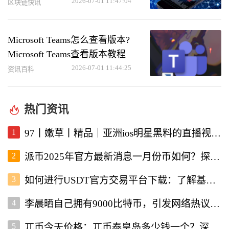
2026-07-01 11:47:04
区块链快讯
Microsoft Teams怎么查看版本?
Microsoft Teams查看版本教程
2026-07-01 11:44:25
资讯百科
热门资讯
1
97丨嫩草丨精品｜亚洲ios明星黑料的直播视频软件深度解析
2
派币2025年官方最新消息一月份币如何？探讨未来发展与行情走势
3
如何进行USDT官方交易平台下载：了解基本流程与注意事项
4
李晨晒自己拥有9000比特币，引发网络热议与投资者关注
5
兀币今天价格：兀币泰皇岛多少钱一个？深入分析市场现状与未来走向