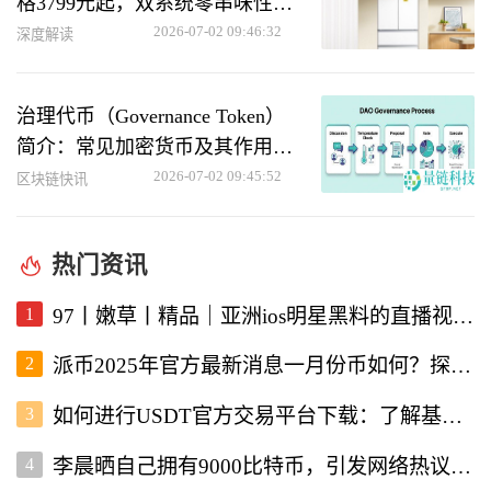
格3799元起，双系统零串味性能
优异
2026-07-02 09:46:32
深度解读
治理代币（Governance Token）
简介：常见加密货币及其作用解
析
2026-07-02 09:45:52
区块链快讯
热门资讯
1
97丨嫩草丨精品｜亚洲ios明星黑料的直播视频软件深度解析
2
派币2025年官方最新消息一月份币如何？探讨未来发展与行情走势
3
如何进行USDT官方交易平台下载：了解基本流程与注意事项
4
李晨晒自己拥有9000比特币，引发网络热议与投资者关注