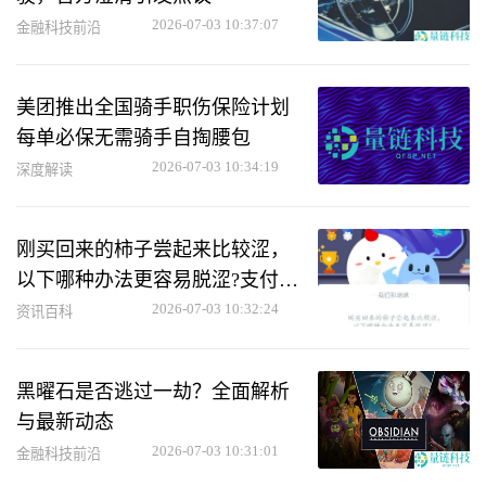
2026-07-03 10:37:07
金融科技前沿
美团推出全国骑手职伤保险计划
每单必保无需骑手自掏腰包
2026-07-03 10:34:19
深度解读
刚买回来的柿子尝起来比较涩，
以下哪种办法更容易脱涩?支付宝
蚂蚁庄园10月31日答案
2026-07-03 10:32:24
资讯百科
黑曜石是否逃过一劫？全面解析
与最新动态
2026-07-03 10:31:01
金融科技前沿