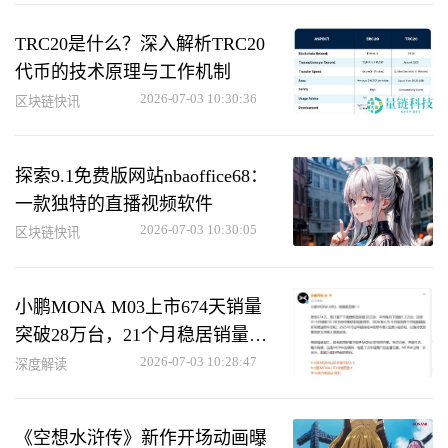
TRC20是什么？深入解析TRC20
代币的技术原理与工作机制
2026-07-03 10:30:36
区块链快讯
探索9.1免费版网站nbaoffice68：
一款独特的直播视频软件
2026-07-03 10:30:05
区块链快讯
小鹏MONA M03上市674天销量
突破28万台，21个月稳居销量榜
首
2026-07-03 10:28:47
深度解读
《空想水浒传》新作开场动画曝