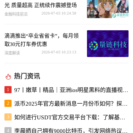
光 质量超高 正统续作震撼登场
2026-07-03 10:24:58
金融科技前沿
滴滴推出“卒业省省卡”，每月领
取30元打车券优惠
2026-07-03 10:23:13
深度解读
热门资讯
1
97丨嫩草丨精品｜亚洲ios明星黑料的直播视频软件深度解析
2
派币2025年官方最新消息一月份币如何？探讨未来发展与行情走势
3
如何进行USDT官方交易平台下载：了解基本流程与注意事项
4
李晨晒自己拥有9000比特币，引发网络热议与投资者关注