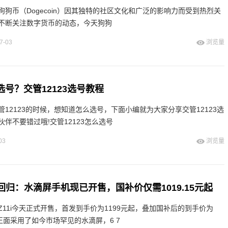
狗币（Dogecoin）因其独特的社区文化和广泛的影响力而受到热烈关
不断关注数字货币的动态，今天狗狗
7-03
浏览量
么选号？交管12123选号教程
12123的时候，想知道怎么选号，下面小编就为大家分享交管12123选
伴不要错过哦!交管12123怎么选号
03
浏览量
重磅回归：水滴屏手机现已开售，国补价仅需1019.15元起
O Z11i今天正式开售，首发到手价为1199元起，叠加国补后的到手价为
机正面采用了如今市场罕见的水滴屏，6 7