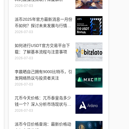
2026-07-03
派币2025年官方最新消息一月份
币如何？探讨未来发展与行情走
势
2026-07-03
如何进行USDT官方交易平台下
载：了解基本流程与注意事项
2026-07-03
李晨晒自己拥有9000比特币，引
发网络热议与投资者关注
2026-07-03
兀币今天价格：兀币泰皇岛多少
钱一个？深入分析市场现状与未
来走向
2026-07-03
派币今日价格查询：最新价格动