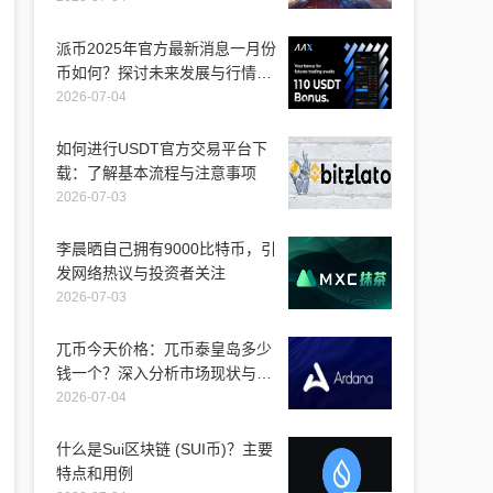
派币2025年官方最新消息一月份
币如何？探讨未来发展与行情走
势
2026-07-04
如何进行USDT官方交易平台下
载：了解基本流程与注意事项
2026-07-03
李晨晒自己拥有9000比特币，引
发网络热议与投资者关注
2026-07-03
兀币今天价格：兀币泰皇岛多少
钱一个？深入分析市场现状与未
来走向
2026-07-04
什么是Sui区块链 (SUI币)？主要
特点和用例