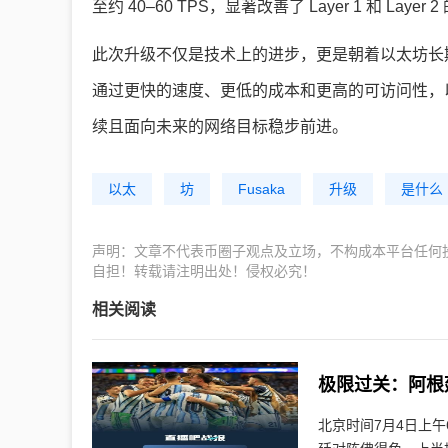
至约 40–60 TPS，显著改善了 Layer 1 和 Layer
此次升级不仅是技术上的进步，更是朝着以太坊长期
通过更快的速度、更低的成本和更高的可访问性，
续且面向未来的网络目标稳步前进。
以太
坊
Fusaka
升级
是什么
声明：文章不代表币圈子观点及立场，不构成本平台任何
自担！转载请注明出处！侵权必究！
相关阅读
极限过关：阿根
北京时间7月4日上午