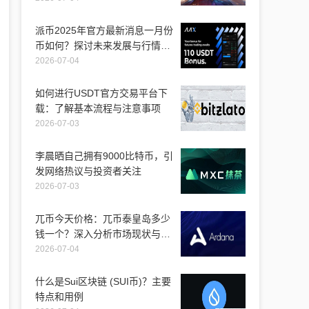
派币2025年官方最新消息一月份
币如何？探讨未来发展与行情走
势
2026-07-04
如何进行USDT官方交易平台下
载：了解基本流程与注意事项
2026-07-03
李晨晒自己拥有9000比特币，引
发网络热议与投资者关注
2026-07-03
兀币今天价格：兀币泰皇岛多少
钱一个？深入分析市场现状与未
来走向
2026-07-04
什么是Sui区块链 (SUI币)？主要
特点和用例