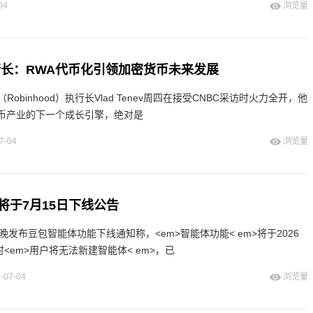
04
浏览量
d执行长：RWA代币化引领加密货币未来发展
obinhood）执行长Vlad Tenev周四在接受CNBC采访时火力全开，他
r>1 加密货币产业的下一个成长引擎，绝对是
7-04
浏览量
将于7月15日下线公告
晚发布豆包智能体功能下线通知称，<em>智能体功能< em>将于2026
时<em>用户将无法新建智能体< em>，已
-07-04
浏览量