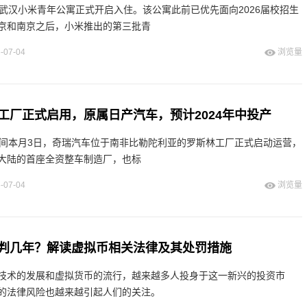
，武汉小米青年公寓正式开启入住。该公寓此前已优先面向2026届校招生
京和南京之后，小米推出的第三批青
-07-04
浏览量
工厂正式启用，原属日产汽车，预计2024年中投产
时间本月3日，奇瑞汽车位于南非比勒陀利亚的罗斯林工厂正式启动运营，
大陆的首座全资整车制造厂，也标
-07-04
浏览量
判几年？解读虚拟币相关法律及其处罚措施
技术的发展和虚拟货币的流行，越来越多人投身于这一新兴的投资市
的法律风险也越来越引起人们的关注。