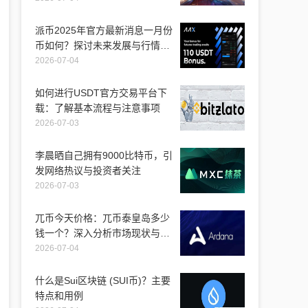
派币2025年官方最新消息一月份
币如何？探讨未来发展与行情走
势
2026-07-04
如何进行USDT官方交易平台下
载：了解基本流程与注意事项
2026-07-03
李晨晒自己拥有9000比特币，引
发网络热议与投资者关注
2026-07-03
兀币今天价格：兀币泰皇岛多少
钱一个？深入分析市场现状与未
来走向
2026-07-04
什么是Sui区块链 (SUI币)？主要
特点和用例