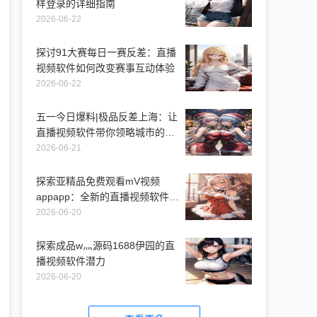
样登录的详细指南
2026-06-22
探讨91大赛每日一赛反差：直播
视频软件如何改变赛事互动体验
2026-06-22
五一今日爆料|极品反差上海：让
直播视频软件带你领略城市的另
一面
2026-06-21
探索亚精品免费观看mV视频
appapp：全新的直播视频软件体
验
2026-06-20
探索成品w灬源码1688伊园的直
播视频软件潜力
2026-06-20