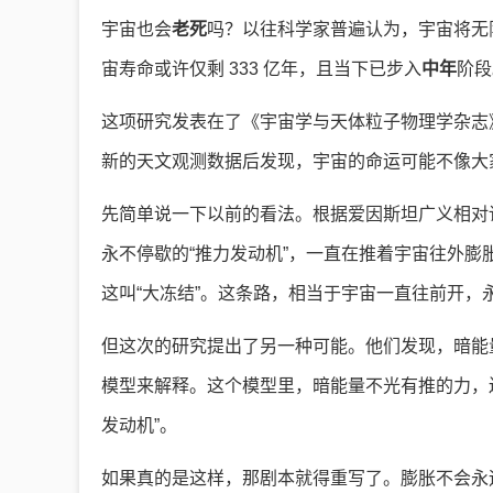
宇宙也会
老死
吗？以往科学家普遍认为，宇宙将无
宙寿命或许仅剩 333 亿年，且当下已步入
中年
阶段
这项研究发表在了《宇宙学与天体粒子物理学杂志
新的天文观测数据后发现，宇宙的命运可能不像大
先简单说一下以前的看法。根据爱因斯坦广义相对
永不停歇的“推力发动机”，一直在推着宇宙往外
这叫“大冻结”。这条路，相当于宇宙一直往前开，
但这次的研究提出了另一种可能。他们发现，暗能
模型来解释。这个模型里，暗能量不光有推的力，还
发动机”。
如果真的是这样，那剧本就得重写了。膨胀不会永