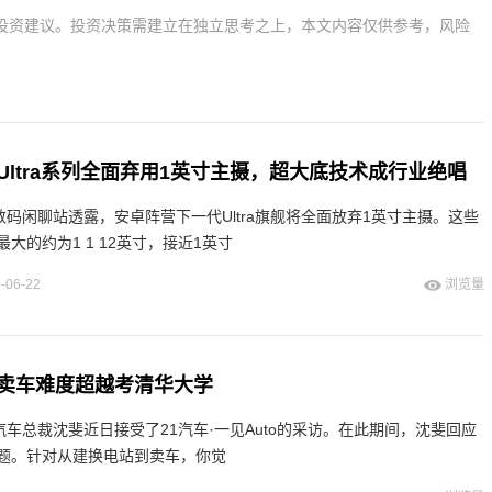
投资建议。投资决策需建立在独立思考之上，本文内容仅供参考，风险
Ultra系列全面弃用1英寸主摄，超大底技术成行业绝唱
数码闲聊站透露，安卓阵营下一代Ultra旗舰将全面放弃1英寸主摄。这些
大的约为1 1 12英寸，接近1英寸
-06-22
浏览量
卖车难度超越考清华大学
汽车总裁沈斐近日接受了21汽车·一见Auto的采访。在此期间，沈斐回应
题。针对从建换电站到卖车，你觉