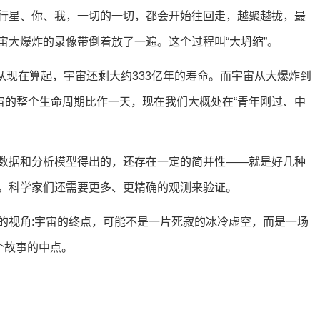
行星、你、我，一切的一切，都会开始往回走，越聚越拢，最
宙大爆炸的录像带倒着放了一遍。这个过程叫“大坍缩”。
从现在算起，宇宙还剩大约333亿年的寿命。而宇宙从大爆炸到
宙的整个生命周期比作一天，现在我们大概处在“青年刚过、中
数据和分析模型得出的，还存在一定的简并性——就是好几种
。科学家们还需要更多、更精确的观测来验证。
的视角:宇宙的终点，可能不是一片死寂的冰冷虚空，而是一场
个故事的中点。