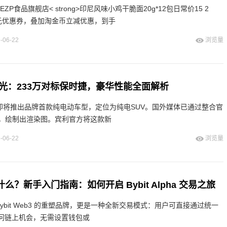
EMEZP食品旗舰店< strong>印尼风味小鸡干脆面20g*12包日常价15 2
元优惠券，叠加淘金币立减优惠，到手
-06-22
浏览量
曝光：233万对标保时捷，豪华性能全面解析
利即将推出品牌首款纯电动车型，定位为纯电SUV。国外媒体已通过整合官
，绘制出渲染图。宾利官方将这款新
-06-22
浏览量
a 是什么？新手入门指南：如何开启 Bybit Alpha 交易之旅
不仅是 Bybit Web3 的重塑品牌，更是一种全新交易模式：用户可直接通过统一
访问链上机会，无需设置钱包或