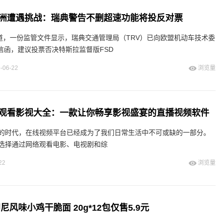
欧洲遭遇挑战：瑞典警告不删超速功能将投反对票
报道，一份监管文件显示，瑞典交通管理局（TRV）已向欧盟机动车技术委
信函，建议投票否决特斯拉监督版FSD
-06-22
浏览量
观看影视大全：一款让你畅享影视盛宴的直播视频软件
的时代，在线视频平台已经成为了我们日常生活中不可或缺的一部分。
选择通过网络观看电影、电视剧和综
22
浏览量
尼风味小鸡干脆面 20g*12包仅售5.9元