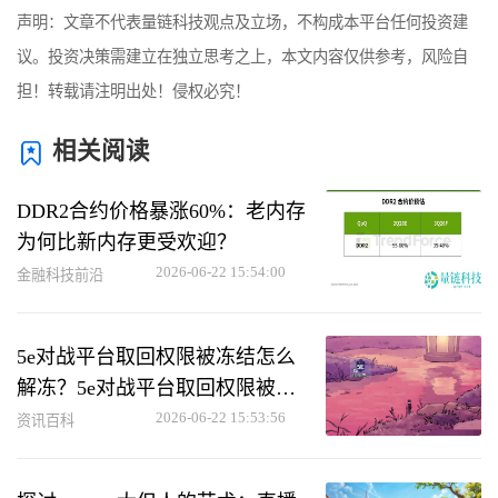
声明：文章不代表量链科技观点及立场，不构成本平台任何投资建
议。投资决策需建立在独立思考之上，本文内容仅供参考，风险自
担！转载请注明出处！侵权必究！
相关阅读
DDR2合约价格暴涨60%：老内存
为何比新内存更受欢迎？
2026-06-22 15:54:00
金融科技前沿
5e对战平台取回权限被冻结怎么
解冻？5e对战平台取回权限被冻
结解冻方法
2026-06-22 15:53:56
资讯百科