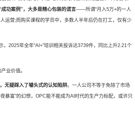
“成功案例”，大多是精心包装的谎言
——所谓“月入5万+的一人
单人运营;而购买课程的学员中，多数人半年后仍在打工，仅有少
25年全年“AI+”培训相关投诉达3739件，同比上升2.21个
的产业价值。
版，无疑踩入了噱头式的认知陷阱
。一人公司不等于免除了市场
夜暴富”的幻想，OPC能不能成为AI时代的生产力标配，或许只