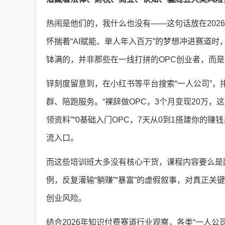
热闹是他们的，我什么也没有——这句话放在202
怀揣着“AI赋能、单人年入百万”的梦想冲进赛道
钵满的，并非那些在一线打拼的OPC创业者，而是
锌刻度留意到，在小红书等平台搜索“一人公司”
群、陪跑服务。“裸辞做OPC，3个月变现20万，
领资料”“0基础入门OPC，7天从0到1搭建你的
流入口。
而这些培训班大多没有核心干货，课程内容要么是
例，反复灌输“躺赚”“暴富”的虚假叙事，对真正
创业风险。
结合2026年知识付费赛道行业观察，各类“一人