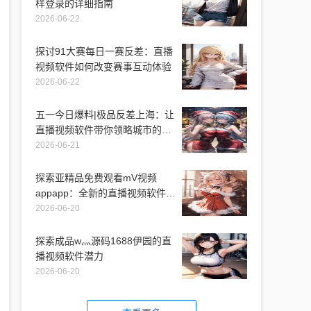
样登录的详细指南
2026-06-22
探讨91大赛每日一赛反差：直播
视频软件如何改变赛事互动体验
2026-06-22
五一今日爆料|极品反差上海：让
直播视频软件带你领略城市的另
一面
2026-06-21
探索亚精品免费观看mV视频
appapp：全新的直播视频软件体
验
2026-06-20
探索成品w灬源码1688伊园的直
播视频软件潜力
2026-06-20