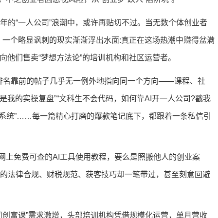
6年的“一人公司”浪潮中，或许再贴切不过。当无数个体创业者
时，一个略显讽刺的现实渐渐浮出水面:真正在这场热潮中赚得盆满
向他们售卖“梦想方法论”的培训机构和社区运营者。
，排名靠前的帖子几乎无一例外地指向同一个方向——课程、社
这是我的实操复盘”“文科生不会代码，如何靠AI开一人公司?戳我
赚钱系统”……每一篇精心打磨的爆款笔记底下，都跟着一条私信引
网上免费可查的AI工具使用教程，要么是照搬他人的创业案
关键的法律合规、财税规范、获客技巧却一笔带过，甚至刻意回避
公司创富课”需求激增，头部培训机构凭借规模化运营，单月营收