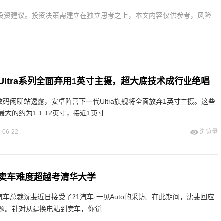
投资建议。投资决策需建立在独立思考之上，本文内容仅供参考，风险
Ultra系列全面弃用1英寸主摄，超大底技术成行业绝唱
数码闲聊站透露，安卓阵营下一代Ultra旗舰将全面放弃1英寸主摄。这些
大的约为1 1 12英寸，接近1英寸
-06-22
浏览量
卖车难度超越考清华大学
汽车总裁沈斐近日接受了21汽车·一见Auto的采访。在此期间，沈斐回应
题。针对从建换电站到卖车，你觉