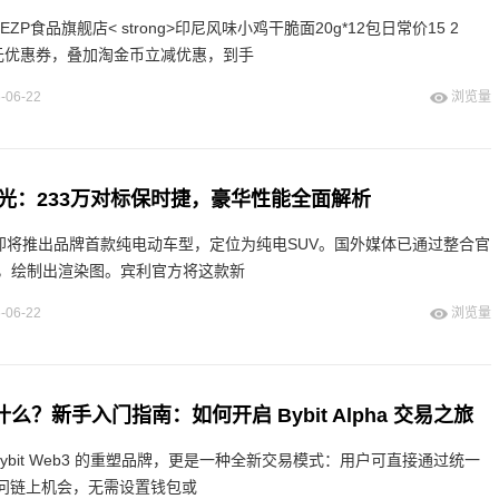
EMEZP食品旗舰店< strong>印尼风味小鸡干脆面20g*12包日常价15 2
元优惠券，叠加淘金币立减优惠，到手
-06-22
浏览量
曝光：233万对标保时捷，豪华性能全面解析
利即将推出品牌首款纯电动车型，定位为纯电SUV。国外媒体已通过整合官
，绘制出渲染图。宾利官方将这款新
-06-22
浏览量
a 是什么？新手入门指南：如何开启 Bybit Alpha 交易之旅
不仅是 Bybit Web3 的重塑品牌，更是一种全新交易模式：用户可直接通过统一
访问链上机会，无需设置钱包或