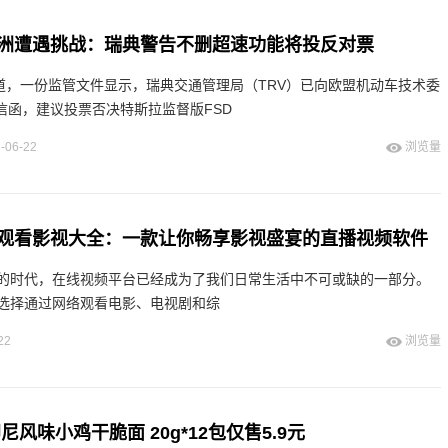
欧洲遭遇挑战：瑞典警告不删超速功能将投反对票
报道，一份监管文件显示，瑞典交通管理局（TRV）已向欧盟机动车技术委
信函，建议投票否决特斯拉监督版FSD
-06-22
浏览量
观看影视大全：一款让你畅享影视盛宴的直播视频软件
的时代，在线视频平台已经成为了我们日常生活中不可或缺的一部分。
选择通过网络观看电影、电视剧和综
22
浏览量
尼风味小鸡干脆面 20g*12包仅售5.9元