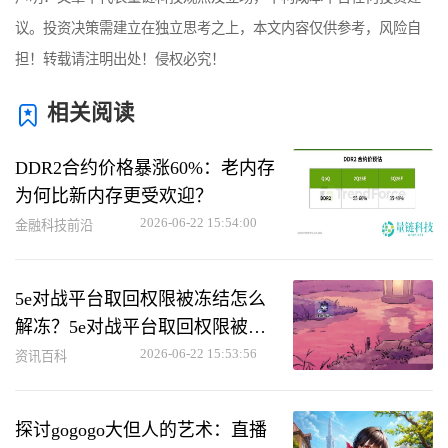
议。投资决策需建立在独立思考之上，本文内容仅供参考，风险自
担！转载请注明出处！侵权必究！
相关阅读
DDR2合约价格暴涨60%：老内存
为何比新内存更受欢迎？
2026-06-22 15:54:00
金融科技前沿
5e对战平台取回权限被冻结怎么
解冻？5e对战平台取回权限被冻
结解冻方法
2026-06-22 15:53:56
资讯百科
探讨gogogo大但人的艺术：直播