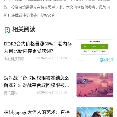
议。投资决策需建立在独立思考之上，本文内容仅供参考，风险自
担！转载请注明出处！侵权必究！
相关阅读
DDR2合约价格暴涨60%：老内存
为何比新内存更受欢迎？
2026-06-22 15:54:00
金融科技前沿
5e对战平台取回权限被冻结怎么
解冻？5e对战平台取回权限被冻
结解冻方法
2026-06-22 15:53:56
资讯百科
探讨gogogo大但人的艺术：直播