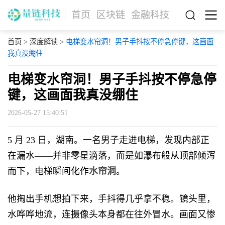
首页
区块链
金融科技
首页
>
深度解读
>
电梯变水帘洞！男子手抖按不停急停键，这画面
我真没绷住
电梯变水帘洞！男子手抖按不停急停
键，这画面我真没绷住
2026-05-27 15:40:51
5 月 23 日，湖南。一名男子走进电梯，发现内部正
在漏水——并非零星滴落，而是如瀑布般从顶部倾泻
而下，电梯瞬间化作
水帘洞
。
他掏出手机想拍下来，手抖得几乎拿不稳。镜头里，
水哗哗地流，连摄像头本身都在往外冒水。画面又惨