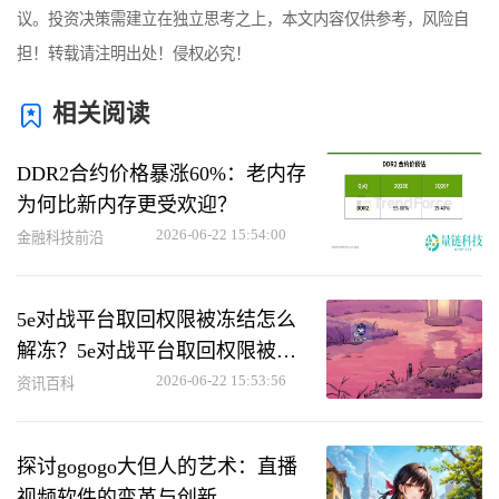
议。投资决策需建立在独立思考之上，本文内容仅供参考，风险自
担！转载请注明出处！侵权必究！
相关阅读
DDR2合约价格暴涨60%：老内存
为何比新内存更受欢迎？
2026-06-22 15:54:00
金融科技前沿
5e对战平台取回权限被冻结怎么
解冻？5e对战平台取回权限被冻
结解冻方法
2026-06-22 15:53:56
资讯百科
探讨gogogo大但人的艺术：直播
视频软件的变革与创新