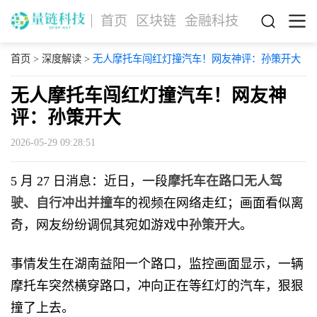
首页
区块链
金融科技
首页
>
深度解读
>
无人摩托车闯红灯撞汽车！网友神评：孙策开大
无人摩托车闯红灯撞汽车！网友神
评：孙策开大
2026-05-29 09:28:51
5 月 27 日消息：近日，一段
摩托车在路口无人驾
驶、自行冲出并撞车
的视频在网络走红；画面看似离
奇，网友纷纷调侃其宛如游戏中
孙策开大
。
事情发生在湖南益阳一个路口，监控画面显示，一辆
摩托车突然横穿路口，冲向正在等红灯的汽车，狠狠
撞了上去。