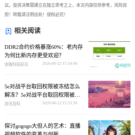
议。投资决策需建立在独立思考之上，本文内容仅供参考，风险自
担！转载请注明出处！侵权必究！
相关阅读
DDR2合约价格暴涨60%：老内存
为何比新内存更受欢迎？
2026-06-22 15:54:00
金融科技前沿
5e对战平台取回权限被冻结怎么
解冻？5e对战平台取回权限被冻
结解冻方法
2026-06-22 15:53:56
资讯百科
探讨gogogo大但人的艺术：直播
视频软件的变革与创新