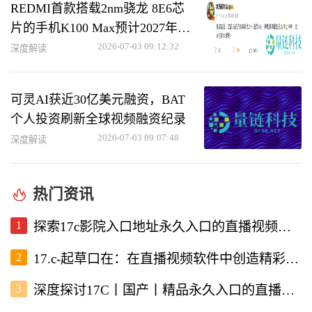
REDMI首款搭载2nm骁龙 8E6芯
片的手机K100 Max预计2027年上
半年发布
2026-07-03 09:12:32
深度解读
可灵AI获近30亿美元融资，BAT
个人投资刷新全球视频融资纪录
2026-07-03 09:07:48
深度解读
热门资讯
1
探索17c影院入口地址永久入口的直播视频软件使用体验
2
17.c-起草口在：在直播视频软件中创造精彩内容的新机遇
3
深度探讨17C丨国产丨精品永久入口的直播视频软件优势与特点