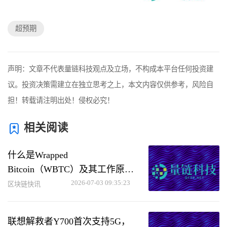
超预期
声明：文章不代表量链科技观点及立场，不构成本平台任何投资建
议。投资决策需建立在独立思考之上，本文内容仅供参考，风险自
担！转载请注明出处！侵权必究！
相关阅读
什么是Wrapped
Bitcoin（WBTC）及其工作原理
详解
2026-07-03 09:35:23
区块链快讯
联想解救者Y700首次支持5G，