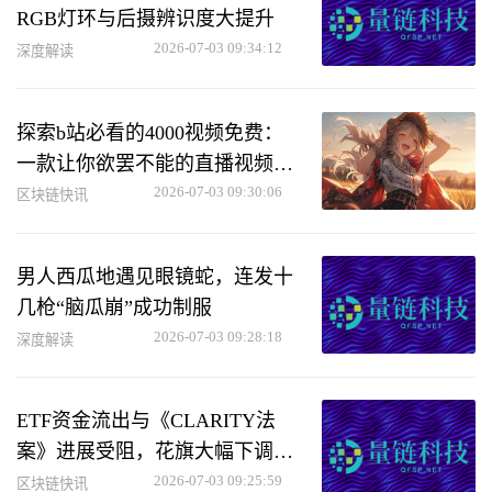
RGB灯环与后摄辨识度大提升
2026-07-03 09:34:12
深度解读
探索b站必看的4000视频免费：
一款让你欲罢不能的直播视频软
件
2026-07-03 09:30:06
区块链快讯
男人西瓜地遇见眼镜蛇，连发十
几枪“脑瓜崩”成功制服
2026-07-03 09:28:18
深度解读
ETF资金流出与《CLARITY法
案》进展受阻，花旗大幅下调比
特币和以太坊目标价
2026-07-03 09:25:59
区块链快讯