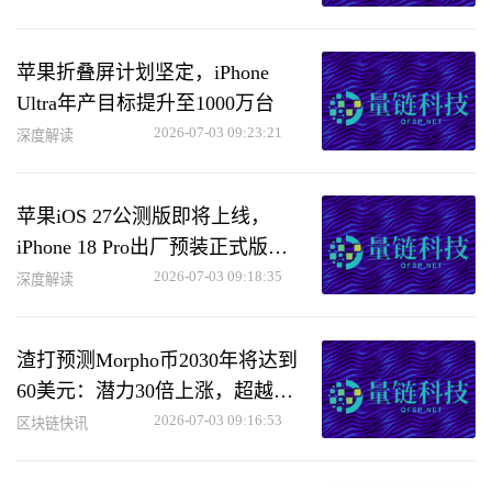
苹果折叠屏计划坚定，iPhone
Ultra年产目标提升至1000万台
2026-07-03 09:23:21
深度解读
苹果iOS 27公测版即将上线，
iPhone 18 Pro出厂预装正式版全
面升级
2026-07-03 09:18:35
深度解读
渣打预测Morpho币2030年将达到
60美元：潜力30倍上涨，超越
BTC和ETH
2026-07-03 09:16:53
区块链快讯