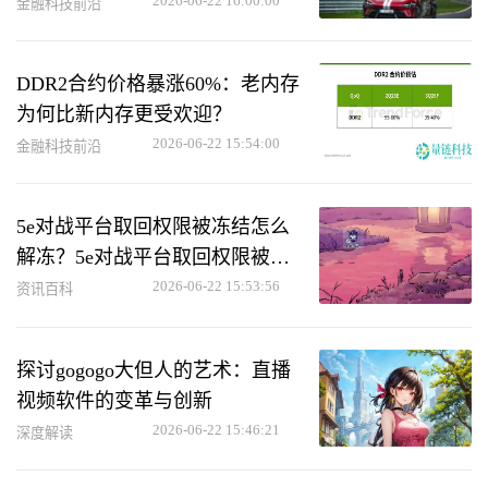
力用户救车
2026-06-22 16:00:00
金融科技前沿
DDR2合约价格暴涨60%：老内存
为何比新内存更受欢迎？
2026-06-22 15:54:00
金融科技前沿
5e对战平台取回权限被冻结怎么
解冻？5e对战平台取回权限被冻
结解冻方法
2026-06-22 15:53:56
资讯百科
探讨gogogo大但人的艺术：直播
视频软件的变革与创新
2026-06-22 15:46:21
深度解读