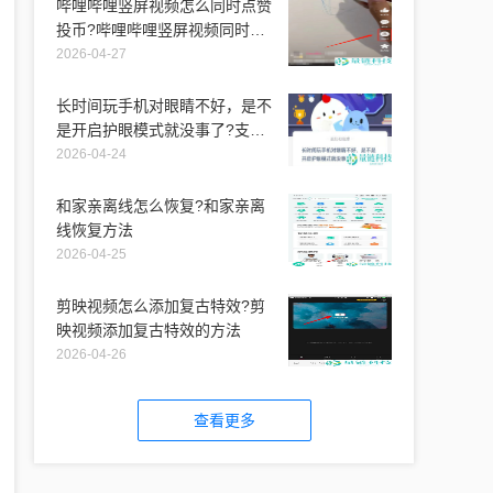
哔哩哔哩竖屏视频怎么同时点赞
投币?哔哩哔哩竖屏视频同时点
赞投币教程
2026-04-27
长时间玩手机对眼睛不好，是不
是开启护眼模式就没事了?支付
宝蚂蚁庄园6月30日答案
2026-04-24
和家亲离线怎么恢复?和家亲离
线恢复方法
2026-04-25
剪映视频怎么添加复古特效?剪
映视频添加复古特效的方法
2026-04-26
查看更多