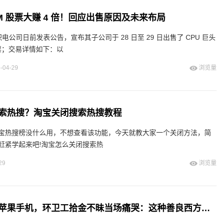
M 股票大赚 4 倍！回应出售原因及未来布局
台积电公司日前发表公告，宣布其子公司于 28 日至 29 日出售了 CPU 巨头
票；交易详情如下：以
-04-29
浏览量
索热搜？淘宝关闭搜索热搜教程
宝热搜榜没什么用，不想查看该功能，今天就教大家一个关闭方法，简
赶紧学起来吧!淘宝怎么关闭搜索热
29
浏览量
美国女孩故宫丢苹果手机，环卫工拾金不昧当场痛哭：这种善良西方难遇